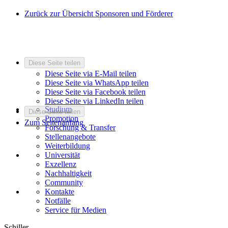
Zurück zur Übersicht Sponsoren und Förderer
Diese Seite teilen
Diese Seite via E-Mail teilen
Diese Seite via WhatsApp teilen
Diese Seite via Facebook teilen
Diese Seite via LinkedIn teilen
Studium
Diese Seite teilen
Promotion
Zum Seitenanfang
Forschung & Transfer
Stellenangebote
Weiterbildung
Universität
Exzellenz
Nachhaltigkeit
Community
Kontakte
Notfälle
Service für Medien
Schiller